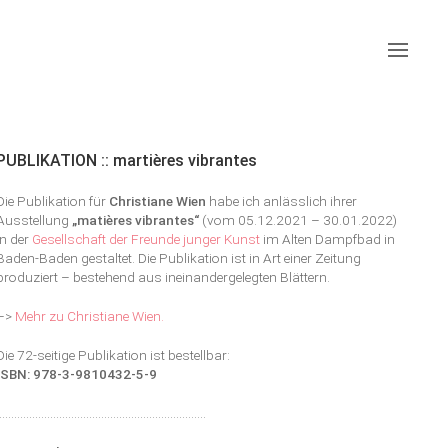
PUBLIKATION :: martières vibrantes
Die Publikation für
Christiane Wien
habe ich anlässlich ihrer
Ausstellung
„matières vibrantes“
(vom 05.12.2021 – 30.01.2022)
in der
Gesellschaft der Freunde junger Kunst
im Alten Dampfbad in
Baden-Baden gestaltet. Die Publikation ist in Art einer Zeitung
produziert – bestehend aus ineinandergelegten Blättern.
–>
Mehr zu Christiane Wien.
Die 72-seitige Publikation ist bestellbar:
ISBN: 978-3-9810432-5-9
.....................................................................