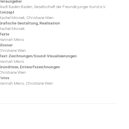
Herausgeber
Stadt Baden-Baden, Gesellschaft der Freunde junger Kunst e.V.
Konzept
Rachel Mrosek, Christiane Wien
Grafische Gestaltung, Realisation
Rachel Mrosek
Texte
Hannah Mevis
Glossar
Christiane Wien
Text-Zeichnungen/Sound-Visualisierungen
Hannah Mevis
Grundrisse, Entwurfszeichnungen
Christiane Wien
Fotos
Hannah Mevis, Christiane Wien